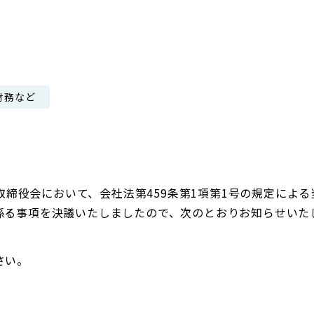
日本郵政グループ女子陸上部
IRに関するQ＆A
IRに関するお問い合せ
IRメール配信
財務など
IRサイトマップ
社取締役会において、会社法第459条第1項第1号の規定による
係る事項を決議いたしましたので、次のとおりお知らせいた
さい。