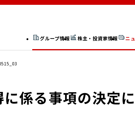
グループ情報
株主・投資家情報
ニ
開示情報検索
外部からの評価
0515_03
社長室通信
JP 改革実行委員会
得に係る事項の決定
広告ギャラリー