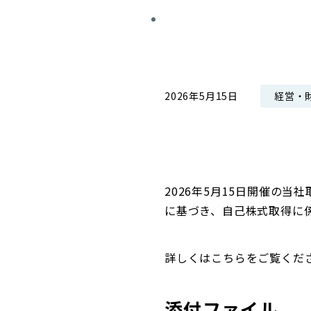
コンダクト向上の取組み
財務情報・IR資料
持続可能な金融のフレームワーク
ローカル共創イニシアティブ
IRニュース
環境
IRカレンダー
経営・
2026年5月15日
関連事業
社会
ガバナンス
ESGデータ集
2026年5月15日開催の当
に基づき、自己株式取得に
詳しくはこちらをご覧くだ
添付ファイル