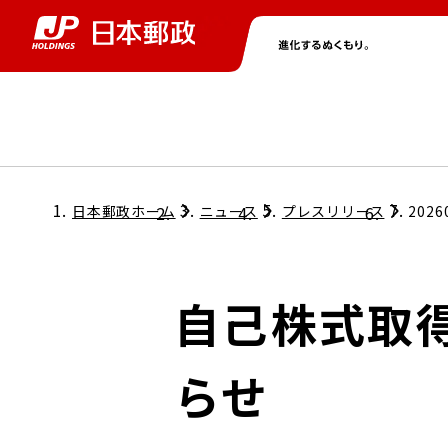
グループ情報
株主・投資家情報
ニュース
サステナビリティ
採用情報
トップ
トップ
トップ
トップ
トップ
日本郵政ホーム
ニュース
プレスリリース
2026
取締役兼代表執行役社長メッセージ
会社情報
経営方針
自己株式取
担当役員メッセージ
コンプライアンス
個人投資家のみなさまへ
らせ
ガバナンス
株式情報
サステナビリティマネジメント