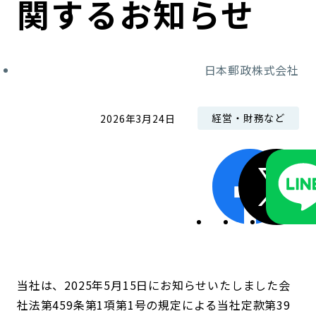
関するお知らせ
コンダクト向上の取組み
財務情報・IR資料
持続可能な金融のフレームワーク
ローカル共創イニシアティブ
IRニュース
環境
日本郵政株式会社
IRカレンダー
関連事業
社会
経営・財務など
2026年3月24日
ガバナンス
ESGデータ集
当社は、2025年5月15日にお知らせいたしました会
社法第459条第1項第1号の規定による当社定款第39