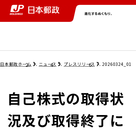
グループ情報
株主・投資家情報
ニュース
サステナビリティ
採用情報
トップ
トップ
トップ
トップ
トップ
日本郵政ホーム
ニュース
プレスリリース
20260324_01
取締役兼代表執行役社長メッセージ
会社情報
経営方針
自己株式の取得状
担当役員メッセージ
コンプライアンス
個人投資家のみなさまへ
況及び取得終了に
ガバナンス
株式情報
サステナビリティマネジメント