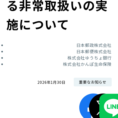
る非常取扱いの実
コンダクト向上の取組み
財務情報・IR資料
持続可能な金融のフレームワーク
施について
ローカル共創イニシアティブ
IRニュース
環境
IRカレンダー
関連事業
社会
日本郵政株式会社
日本郵便株式会社
ガバナンス
株式会社ゆうちょ銀行
株式会社かんぽ生命保険
ESGデータ集
重要なお知らせ
2026年1月30日