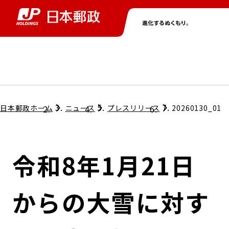
グループ情報
株主・投資家情報
ニュース
サステナビリティ
採用情報
トップ
トップ
トップ
トップ
トップ
日本郵政ホーム
ニュース
プレスリリース
20260130_01
取締役兼代表執行役社長メッセージ
会社情報
経営方針
令和8年1月21日
担当役員メッセージ
コンプライアンス
個人投資家のみなさまへ
からの大雪に対す
ガバナンス
株式情報
サステナビリティマネジメント