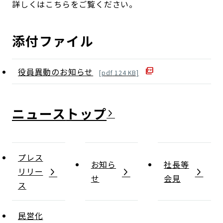
詳しくはこちらをご覧ください。
添付ファイル
役員異動のお知らせ
[
pdf
124
KB]
ニュース
プレス
お知ら
社長等
リリー
せ
会見
ス
民営化