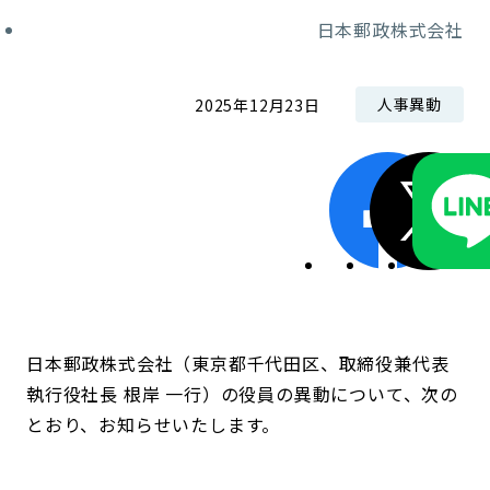
コンダクト向上の取組み
財務情報・IR資料
持続可能な金融のフレームワーク
日本郵政株式会社
ローカル共創イニシアティブ
IRニュース
環境
人事異動
2025年12月23日
IRカレンダー
関連事業
社会
ガバナンス
ESGデータ集
日本郵政株式会社（東京都千代田区、取締役兼代表
執行役社長 根岸 一行）の役員の異動について、次の
とおり、お知らせいたします。