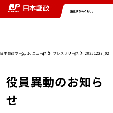
グループ情報
株主・投資家情報
ニュース
サステナビリティ
採用情報
トップ
トップ
トップ
トップ
トップ
日本郵政ホーム
ニュース
プレスリリース
20251223_02
取締役兼代表執行役社長メッセージ
会社情報
経営方針
役員異動のお知ら
担当役員メッセージ
コンプライアンス
個人投資家のみなさまへ
せ
ガバナンス
株式情報
サステナビリティマネジメント