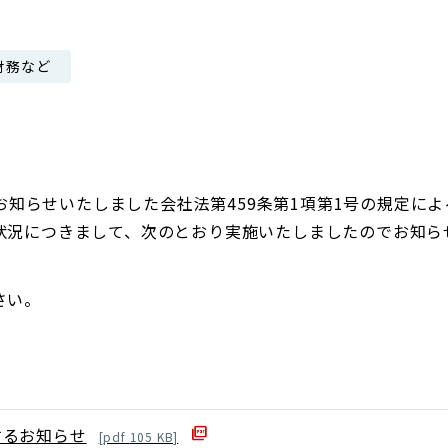
日本郵政グループ女子陸上部
財務など
IRに関するQ＆A
IRに関するお問い合せ
IRメール配信
IRサイトマップ
にお知らせいたしました会社法第459条第1項第1号の規定に
状況につきまして、次のとおり実施いたしましたのでお知ら
さい。
するお知らせ
[
pdf
105
KB]