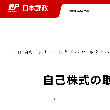
グループ情報
株主・投資家情報
ニュース
サステナビリティ
採用情報
トップ
トップ
トップ
トップ
トップ
日本郵政ホーム
ニュース
プレスリリース
2025
取締役兼代表執行役社長メッセージ
会社情報
経営方針
自己株式の
担当役員メッセージ
コンプライアンス
個人投資家のみなさまへ
ガバナンス
株式情報
サステナビリティマネジメント