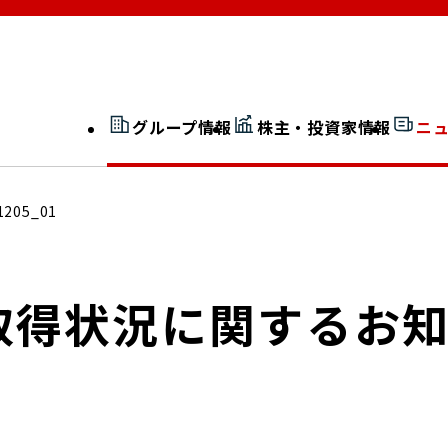
グループ情報
株主・投資家情報
ニ
開示情報検索
外部からの評価
1205_01
社長室通信
JP 改革実行委員会
取得状況に関するお
広告ギャラリー