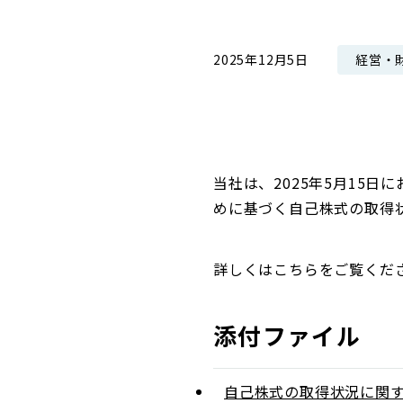
コンダクト向上の取組み
財務情報・IR資料
持続可能な金融のフレームワーク
経営・
2025年12月5日
ローカル共創イニシアティブ
IRニュース
環境
IRカレンダー
関連事業
社会
ガバナンス
当社は、2025年5月15日
めに基づく自己株式の取得
ESGデータ集
詳しくはこちらをご覧くだ
添付ファイル
自己株式の取得状況に関