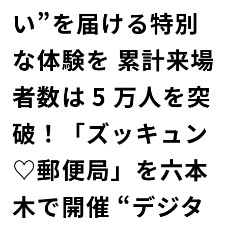
コンダクト向上の取組み
財務情報・IR資料
持続可能な金融のフレームワーク
い”を届ける特別
ローカル共創イニシアティブ
IRニュース
環境
な体験を 累計来場
IRカレンダー
関連事業
社会
者数は 5 万人を突
ガバナンス
破！「ズッキュン
ESGデータ集
♡郵便局」を六本
木で開催 “デジタ