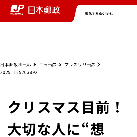
グループ情報
株主・投資家情報
ニュース
サステナビリティ
採用情報
トップ
トップ
トップ
トップ
トップ
日本郵政ホーム
ニュース
プレスリリース
20251125203892
取締役兼代表執行役社長メッセージ
会社情報
経営方針
クリスマス目前！
担当役員メッセージ
コンプライアンス
個人投資家のみなさまへ
大切な人に“想
ガバナンス
株式情報
サステナビリティマネジメント