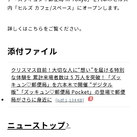
内「ヒルズ カフェ/スペース」にオープンします。
詳しくはこちらをご覧ください。
添付ファイル
クリスマス目前！大切な人に“想い”を届ける特別
な体験を 累計来場者数は 5 万人を突破！「ズッ
キュン♡郵便局」を六本木で開催 “デジタル
版”「ズッキュン♡郵便局 Pocket」の登場で郵便
局がさらに身近に
[
pdf
1,134
KB]
ニュース