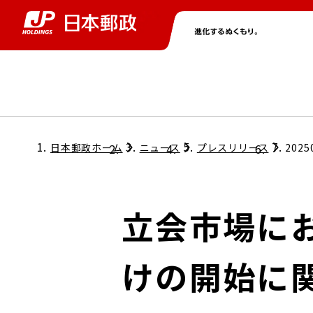
グループ情報
株主・投資家情報
ニュース
サステナビリティ
採用情報
トップ
トップ
トップ
トップ
トップ
日本郵政ホーム
ニュース
プレスリリース
2025
取締役兼代表執行役社長メッセージ
会社情報
経営方針
立会市場に
担当役員メッセージ
コンプライアンス
個人投資家のみなさまへ
けの開始に
ガバナンス
株式情報
サステナビリティマネジメント