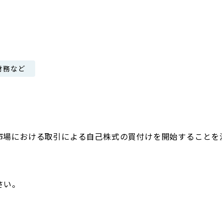
日本郵政グループ女子陸上部
IRに関するQ＆A
IRに関するお問い合せ
IRメール配信
財務など
IRサイトマップ
市場における取引による自己株式の買付けを開始することを
さい。