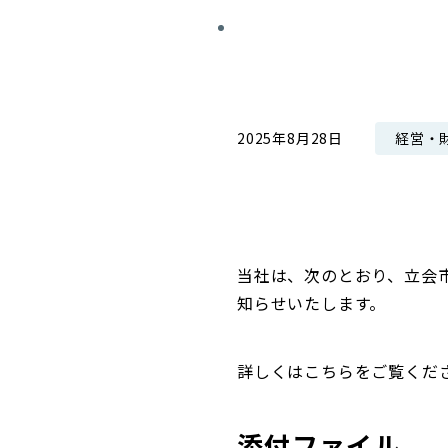
コンダクト向上の取組み
財務情報・IR資料
持続可能な金融のフレームワーク
ローカル共創イニシアティブ
IRニュース
環境
IRカレンダー
経営・
2025年8月28日
関連事業
社会
ガバナンス
ESGデータ集
当社は、次のとおり、立会
知らせいたします。
詳しくはこちらをご覧くだ
添付ファイル