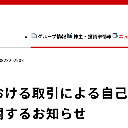
グループ情報
株主・投資家情報
ニ
開示情報検索
外部からの評価
0828202908
社長室通信
JP 改革実行委員会
おける取引による自
関するお知らせ
広告ギャラリー