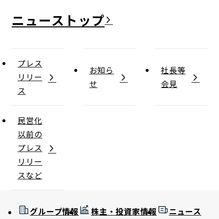
ニュース
プレス
お知ら
社長等
リリー
せ
会見
ス
民営化
以前の
プレス
リリー
スなど
グループ情報
株主・投資家情報
ニュース