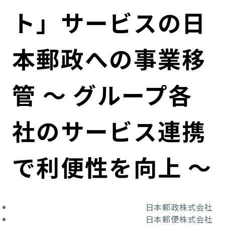
コンダクト向上の取組み
財務情報・IR資料
持続可能な金融のフレームワーク
ト」サービスの日
ローカル共創イニシアティブ
IRニュース
環境
本郵政への事業移
IRカレンダー
関連事業
社会
管 ～ グループ各
ガバナンス
社のサービス連携
ESGデータ集
で利便性を向上 ～
日本郵政株式会社
日本郵便株式会社