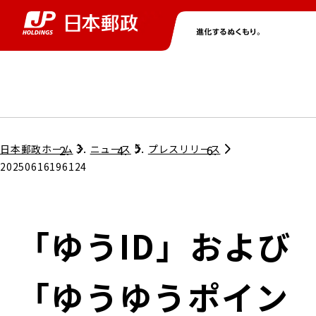
グループ情報
株主・投資家情報
ニュース
サステナビリティ
採用情報
トップ
トップ
トップ
トップ
トップ
日本郵政ホーム
ニュース
プレスリリース
20250616196124
取締役兼代表執行役社長メッセージ
会社情報
経営方針
「ゆうID」および
担当役員メッセージ
コンプライアンス
個人投資家のみなさまへ
「ゆうゆうポイン
ガバナンス
株式情報
サステナビリティマネジメント