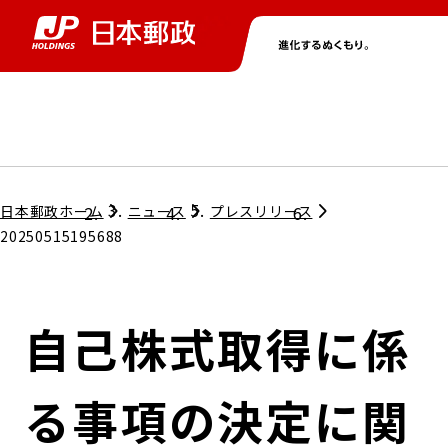
グループ情報
株主・投資家情報
ニュース
サステナビリティ
採用情報
トップ
トップ
トップ
トップ
トップ
日本郵政ホーム
ニュース
プレスリリース
20250515195688
取締役兼代表執行役社長メッセージ
会社情報
経営方針
自己株式取得に係
担当役員メッセージ
コンプライアンス
個人投資家のみなさまへ
る事項の決定に関
ガバナンス
株式情報
サステナビリティマネジメント