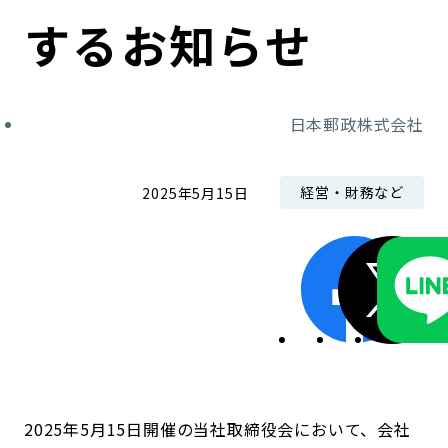
コンダクト向上の取組み
財務情報・IR資料
持続可能な金融のフレームワーク
するお知らせ
ローカル共創イニシアティブ
IRニュース
環境
日本郵政株式会社
IRカレンダー
関連事業
社会
経営・財務など
2025年5月15日
ガバナンス
ESGデータ集
2025年5月15日開催の当社取締役会において、会社