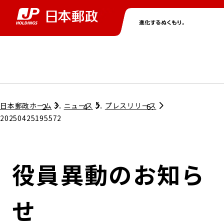
グループ情報
株主・投資家情報
ニュース
サステナビリティ
採用情報
トップ
トップ
トップ
トップ
トップ
日本郵政ホーム
ニュース
プレスリリース
20250425195572
取締役兼代表執行役社長メッセージ
会社情報
経営方針
役員異動のお知ら
担当役員メッセージ
コンプライアンス
個人投資家のみなさまへ
せ
ガバナンス
株式情報
サステナビリティマネジメント