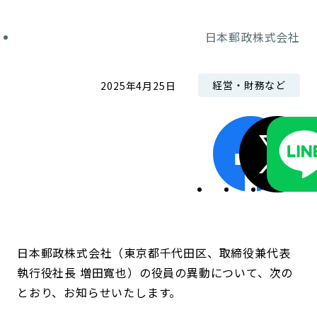
コンダクト向上の取組み
財務情報・IR資料
持続可能な金融のフレームワーク
日本郵政株式会社
ローカル共創イニシアティブ
IRニュース
環境
経営・財務など
2025年4月25日
IRカレンダー
関連事業
社会
ガバナンス
ESGデータ集
日本郵政株式会社（東京都千代田区、取締役兼代表
執行役社長 増田寬也）の役員の異動について、次の
とおり、お知らせいたします。