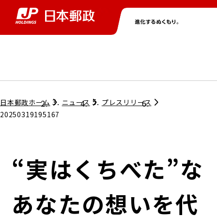
グループ情報
株主・投資家情報
ニュース
サステナビリティ
採用情報
トップ
トップ
トップ
トップ
トップ
日本郵政ホーム
ニュース
プレスリリース
20250319195167
取締役兼代表執行役社長メッセージ
会社情報
経営方針
“実はくちべた”な
担当役員メッセージ
コンプライアンス
個人投資家のみなさまへ
あなたの想いを代
ガバナンス
株式情報
サステナビリティマネジメント