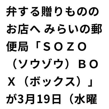
コンダクト向上の取組み
財務情報・IR資料
持続可能な金融のフレームワーク
弁する贈りものの
ローカル共創イニシアティブ
IRニュース
環境
お店へ みらいの郵
IRカレンダー
関連事業
社会
便局「ＳＯＺＯ
ガバナンス
（ソウゾウ）ＢＯ
ESGデータ集
Ｘ（ボックス）」
が3月19日（水曜