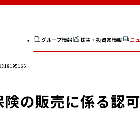
グループ情報
株主・投資家情報
ニ
開示情報検索
外部からの評価
0318195166
社長室通信
JP 改革実行委員会
保険の販売に係る認
広告ギャラリー