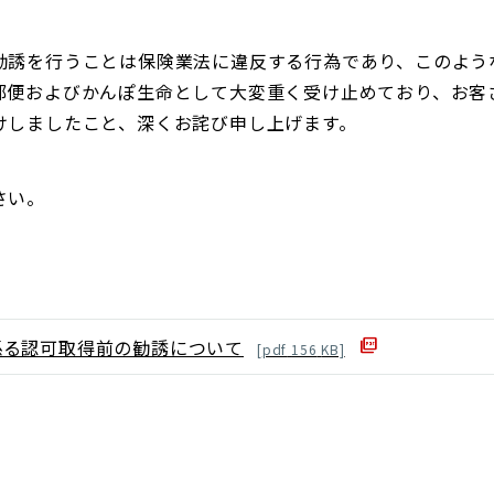
勧誘を行うことは保険業法に違反する行為であり、このよう
郵便およびかんぽ生命として大変重く受け止めており、お客
けしましたこと、深くお詫び申し上げます。
さい。
係る認可取得前の勧誘について
[
pdf
156
KB]