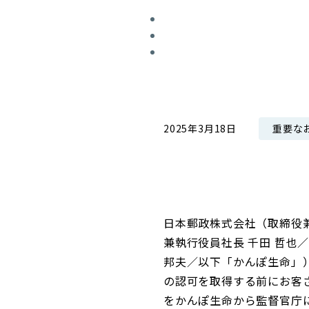
コンダクト向上の取組み
財務情報・IR資料
持続可能な金融のフレームワーク
ローカル共創イニシアティブ
IRニュース
環境
IRカレンダー
関連事業
社会
重要な
2025年3月18日
ガバナンス
ESGデータ集
日本郵政株式会社（取締役
兼執行役員社長 千田 哲
邦夫／以下「かんぽ生命」
の認可を取得する前にお客
をかんぽ生命から監督官庁