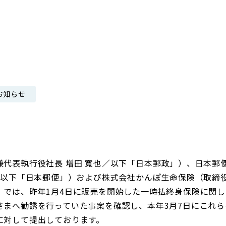
日本郵政グループ女子陸上部
IRに関するQ＆A
IRに関するお問い合せ
IRメール配信
IRサイトマップ
お知らせ
兼代表執行役社長 増田 寬也／以下「日本郵政」）、日本郵
也／以下「日本郵便」）および株式会社かんぽ生命保険（取締
）では、昨年1月4日に販売を開始した一時払終身保険に関
さまへ勧誘を行っていた事案を確認し、本年3月7日にこれ
に対して提出しております。