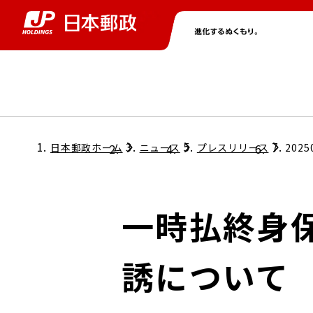
グループ情報
株主・投資家情報
ニュース
サステナビリティ
採用情報
トップ
トップ
トップ
トップ
トップ
日本郵政ホーム
ニュース
プレスリリース
2025
取締役兼代表執行役社長メッセージ
会社情報
経営方針
一時払終身
担当役員メッセージ
コンプライアンス
個人投資家のみなさまへ
誘について
ガバナンス
株式情報
サステナビリティマネジメント