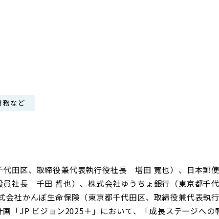
日本郵政グループ女子陸上部
IRに関するQ＆A
IRに関するお問い合せ
IRメール配信
IRサイトマップ
財務など
千代田区、取締役兼代表執行役社長 増田 寬也）、日本郵
役員社長 千田 哲也）、株式会社ゆうちょ銀行（東京都千
株式会社かんぽ生命保険（東京都千代田区、取締役兼代表執行
画「JP ビジョン2025＋」において、「成長ステージへの