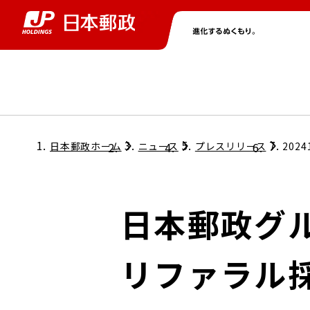
グループ情報
株主・投資家情報
ニュース
サステナビリティ
採用情報
トップ
トップ
トップ
トップ
トップ
日本郵政ホーム
ニュース
プレスリリース
2024
取締役兼代表執行役社長メッセージ
会社情報
経営方針
日本郵政グ
担当役員メッセージ
コンプライアンス
個人投資家のみなさまへ
リファラル
ガバナンス
株式情報
サステナビリティマネジメント