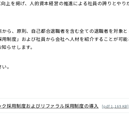
EX向上を掲げ、人的資本経営の推進による社員の誇りとやり
点から、原則、自己都合退職者を含む全ての退職者を対象と
採用制度」および社員から会社へ人材を紹介することが可能
お知らせします。
さい。
ック採用制度およびリファラル採用制度の導入
[
pdf
1,169
KB]