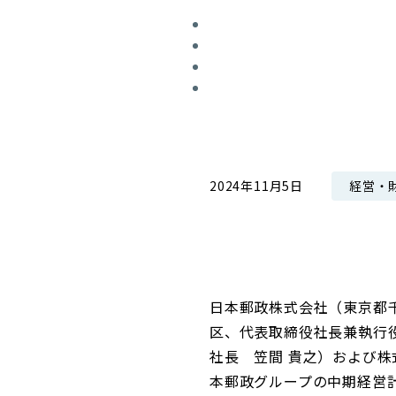
コンダクト向上の取組み
財務情報・IR資料
持続可能な金融のフレームワーク
ローカル共創イニシアティブ
IRニュース
環境
IRカレンダー
関連事業
社会
ガバナンス
経営・
2024年11月5日
ESGデータ集
日本郵政株式会社（東京都
区、代表取締役社長兼執行
社長 笠間 貴之）および
本郵政グループの中期経営計