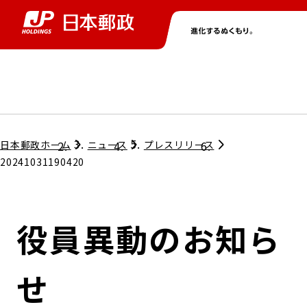
グループ情報
株主・投資家情報
ニュース
サステナビリティ
採用情報
トップ
トップ
トップ
トップ
トップ
日本郵政ホーム
ニュース
プレスリリース
20241031190420
取締役兼代表執行役社長メッセージ
会社情報
経営方針
役員異動のお知ら
担当役員メッセージ
コンプライアンス
個人投資家のみなさまへ
せ
ガバナンス
株式情報
サステナビリティマネジメント