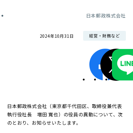
コンダクト向上の取組み
財務情報・IR資料
持続可能な金融のフレームワーク
日本郵政株式会社
ローカル共創イニシアティブ
IRニュース
環境
経営・財務など
2024年10月31日
IRカレンダー
関連事業
社会
ガバナンス
ESGデータ集
日本郵政株式会社（東京都千代田区、取締役兼代表
執行役社長 増田 寬也）の役員の異動について、次
のとおり、お知らせいたします。