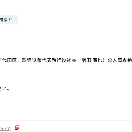
日本郵政グループ女子陸上部
務など
IRに関するQ＆A
IRに関するお問い合せ
IRメール配信
IRサイトマップ
千代田区、取締役兼代表執行役社長 増田 寬也）の人事異
さい。
69
KB]