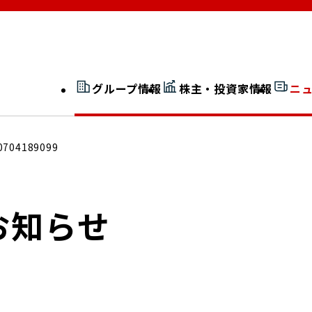
グループ情報
株主・投資家情報
ニ
開示情報検索
外部からの評価
0704189099
社長室通信
JP 改革実行委員会
お知らせ
広告ギャラリー