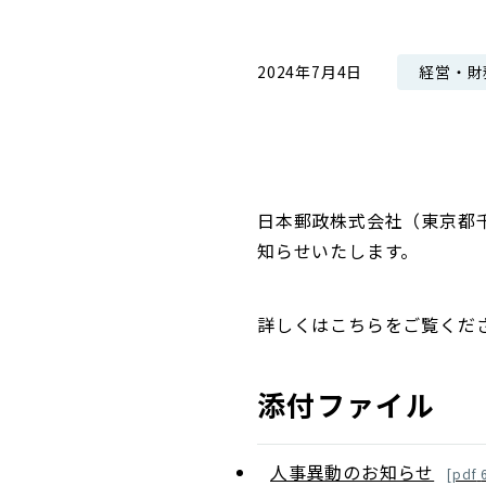
コンダクト向上の取組み
財務情報・IR資料
持続可能な金融のフレームワーク
経営・財
2024年7月4日
ローカル共創イニシアティブ
IRニュース
環境
IRカレンダー
関連事業
社会
ガバナンス
日本郵政株式会社（東京都
知らせいたします。
ESGデータ集
詳しくはこちらをご覧くだ
添付ファイル
人事異動のお知らせ
[
pdf