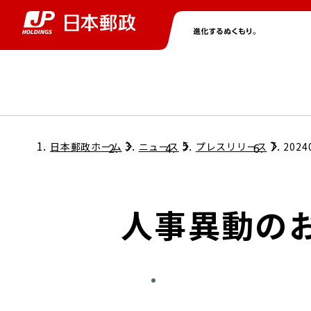
グループ情報
株主・投資家情報
ニュース
サステナビリティ
採用情報
トップ
トップ
トップ
トップ
トップ
日本郵政ホーム
ニュース
プレスリリース
2024
取締役兼代表執行役社長メッセージ
会社情報
経営方針
人事異動の
担当役員メッセージ
コンプライアンス
個人投資家のみなさまへ
ガバナンス
株式情報
サステナビリティマネジメント