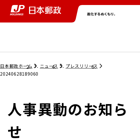
グループ情報
株主・投資家情報
ニュース
サステナビリティ
採用情報
トップ
トップ
トップ
トップ
トップ
日本郵政ホーム
ニュース
プレスリリース
20240628189060
取締役兼代表執行役社長メッセージ
会社情報
経営方針
人事異動のお知ら
担当役員メッセージ
コンプライアンス
個人投資家のみなさまへ
せ
ガバナンス
株式情報
サステナビリティマネジメント