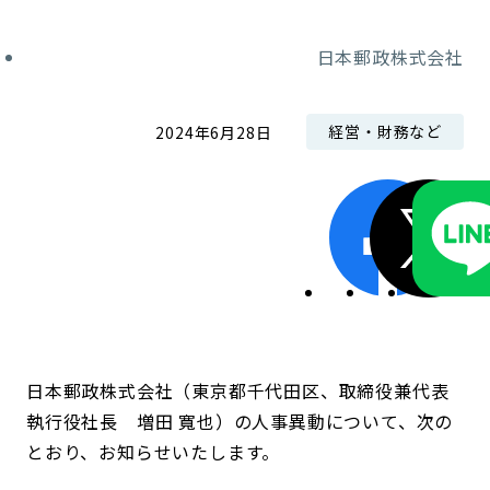
コンダクト向上の取組み
財務情報・IR資料
持続可能な金融のフレームワーク
日本郵政株式会社
ローカル共創イニシアティブ
IRニュース
環境
経営・財務など
2024年6月28日
IRカレンダー
関連事業
社会
ガバナンス
ESGデータ集
日本郵政株式会社（東京都千代田区、取締役兼代表
執行役社長 増田 寬也）の人事異動について、次の
とおり、お知らせいたします。