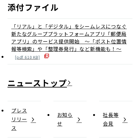
添付ファイル
「リアル」と「デジタル」をシームレスにつなぐ
新たなグループプラットフォームアプリ「郵便局
アプリ」のサービス提供開始 ～「ポスト位置情
報等検索」や「整理券発行」など新機能も！～
[
pdf
610
KB]
ニュース
プレス
お知ら
社長等
リリー
せ
会見
ス