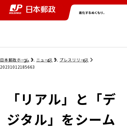
グループ情報
株主・投資家情報
ニュース
サステナビリティ
採用情報
トップ
トップ
トップ
トップ
トップ
日本郵政ホーム
ニュース
プレスリリース
20231012185663
取締役兼代表執行役社長メッセージ
会社情報
経営方針
「リアル」と「デ
担当役員メッセージ
コンプライアンス
個人投資家のみなさまへ
ジタル」をシーム
ガバナンス
株式情報
サステナビリティマネジメント