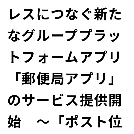
コンダクト向上の取組み
財務情報・IR資料
持続可能な金融のフレームワーク
レスにつなぐ新た
ローカル共創イニシアティブ
IRニュース
環境
なグループプラッ
IRカレンダー
関連事業
社会
トフォームアプリ
ガバナンス
「郵便局アプリ」
ESGデータ集
のサービス提供開
始 ～「ポスト位