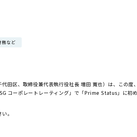
日本郵政グループ女子陸上部
IRに関するQ＆A
IRに関するお問い合せ
IRメール配信
財務など
IRサイトマップ
代田区、取締役兼代表執行役社長 増田 寬也）は、この度、
ESG コーポレートレーティング」で「Prime Status」
さい。