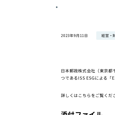
コンダクト向上の取組み
財務情報・IR資料
持続可能な金融のフレームワーク
ローカル共創イニシアティブ
IRニュース
環境
IRカレンダー
経営・
2023年9月11日
関連事業
社会
ガバナンス
ESGデータ集
日本郵政株式会社（東京都千
つであるISS ESGによる「
詳しくはこちらをご覧くだ
添付ファイル