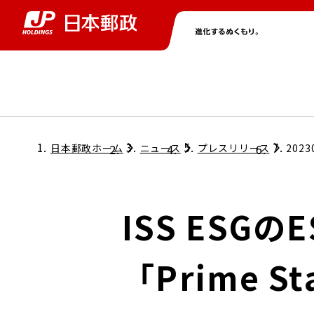
グループ情報
株主・投資家情報
ニュース
サステナビリティ
採用情報
トップ
トップ
トップ
トップ
トップ
日本郵政ホーム
ニュース
プレスリリース
2023
取締役兼代表執行役社長メッセージ
会社情報
経営方針
ISS ES
担当役員メッセージ
コンプライアンス
個人投資家のみなさまへ
「Prime S
ガバナンス
株式情報
サステナビリティマネジメント