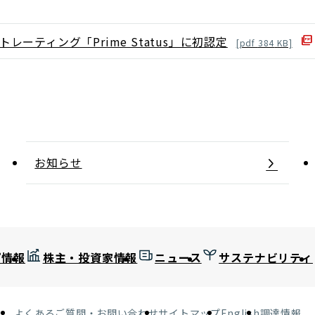
ートレーティング「Prime Status」に初認定
[
pdf
384
KB]
お知らせ
プ情報
株主・投資家情報
ニュース
サステナビリティ
よくあるご質問・お問い合わせ
サイトマップ
English
調達情報