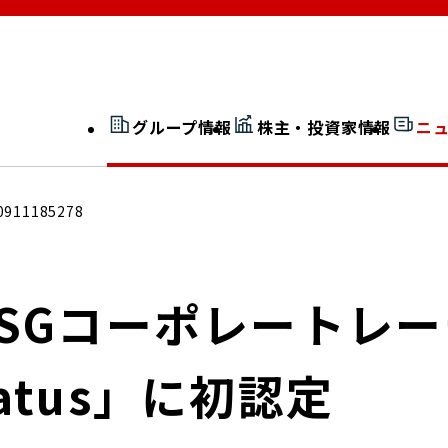
グループ情報
株主・投資家情報
ニ
開示情報検索
外部からの評価
0911185278
社長室通信
JP 改革実行委員会
GのESGコーポレートレ
tatus」に初認定
広告ギャラリー