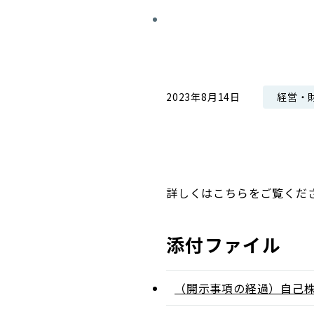
コンダクト向上の取組み
財務情報・IR資料
持続可能な金融のフレームワーク
ローカル共創イニシアティブ
IRニュース
環境
IRカレンダー
経営・
2023年8月14日
関連事業
社会
ガバナンス
ESGデータ集
詳しくはこちらをご覧くだ
添付ファイル
（開示事項の経過）自己