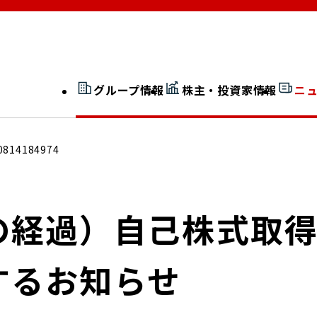
グループ情報
株主・投資家情報
ニ
開示情報検索
外部からの評価
0814184974
社長室通信
JP 改革実行委員会
の経過）自己株式取
するお知らせ
広告ギャラリー