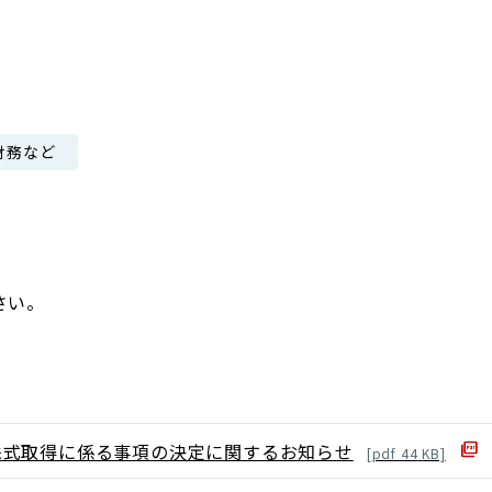
日本郵政グループ女子陸上部
IRに関するQ＆A
IRに関するお問い合せ
IRメール配信
財務など
IRサイトマップ
さい。
株式取得に係る事項の決定に関するお知らせ
[
pdf
44
KB]