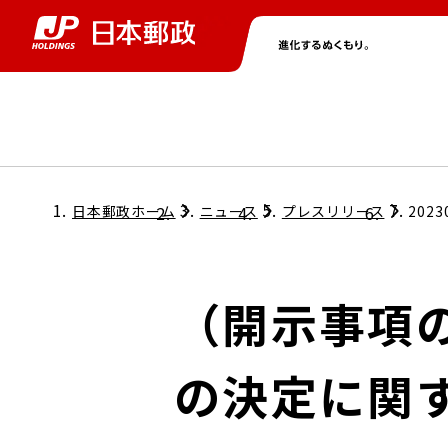
グループ情報
株主・投資家情報
ニュース
サステナビリティ
採用情報
トップ
トップ
トップ
トップ
トップ
日本郵政ホーム
ニュース
プレスリリース
2023
取締役兼代表執行役社長メッセージ
会社情報
経営方針
（開示事項
担当役員メッセージ
コンプライアンス
個人投資家のみなさまへ
の決定に関
ガバナンス
株式情報
サステナビリティマネジメント