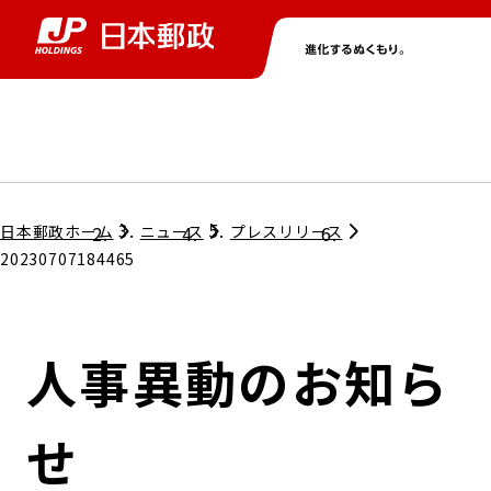
グループ情報
株主・投資家情報
ニュース
サステナビリティ
採用情報
トップ
トップ
トップ
トップ
トップ
日本郵政ホーム
ニュース
プレスリリース
20230707184465
取締役兼代表執行役社長メッセージ
会社情報
経営方針
人事異動のお知ら
担当役員メッセージ
コンプライアンス
個人投資家のみなさまへ
せ
ガバナンス
株式情報
サステナビリティマネジメント