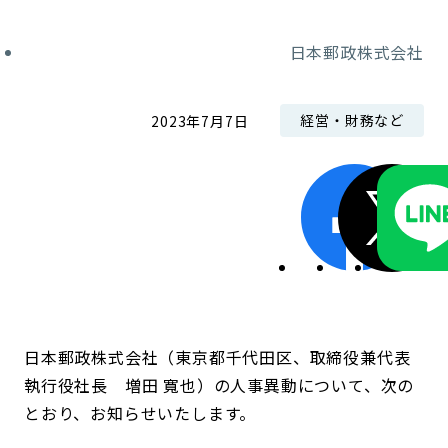
コンダクト向上の取組み
財務情報・IR資料
持続可能な金融のフレームワーク
日本郵政株式会社
ローカル共創イニシアティブ
IRニュース
環境
経営・財務など
2023年7月7日
IRカレンダー
関連事業
社会
ガバナンス
ESGデータ集
日本郵政株式会社（東京都千代田区、取締役兼代表
執行役社長 増田 寬也）の人事異動について、次の
とおり、お知らせいたします。