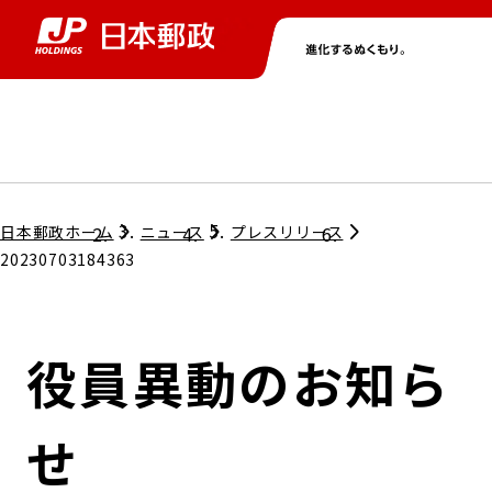
グループ情報
株主・投資家情報
ニュース
サステナビリティ
採用情報
トップ
トップ
トップ
トップ
トップ
日本郵政ホーム
ニュース
プレスリリース
20230703184363
取締役兼代表執行役社長メッセージ
会社情報
経営方針
役員異動のお知ら
担当役員メッセージ
コンプライアンス
個人投資家のみなさまへ
せ
ガバナンス
株式情報
サステナビリティマネジメント