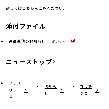
詳しくはこちらをご覧ください。
添付ファイル
役員異動のお知らせ
[
pdf
252
KB]
ニュース
プレス
お知ら
社長等
リリー
せ
会見
ス