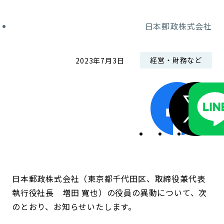
コンダクト向上の取組み
財務情報・IR資料
持続可能な金融のフレームワーク
日本郵政株式会社
ローカル共創イニシアティブ
IRニュース
環境
経営・財務など
2023年7月3日
IRカレンダー
関連事業
社会
ガバナンス
ESGデータ集
日本郵政株式会社（東京都千代田区、取締役兼代表
執行役社長 増田 寬也）の役員の異動について、次
のとおり、お知らせいたします。