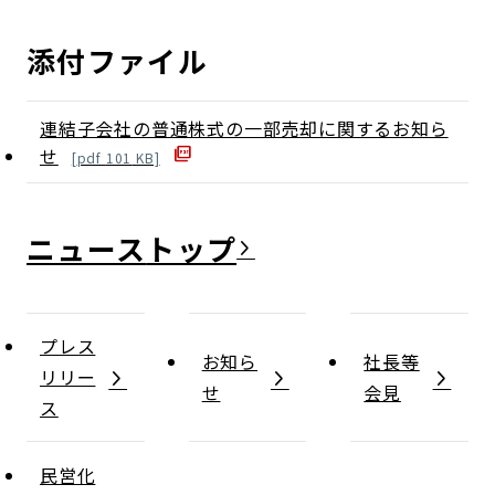
添付ファイル
連結子会社の普通株式の一部売却に関するお知ら
せ
[
pdf
101
KB]
ニュース
プレス
お知ら
社長等
リリー
せ
会見
ス
民営化