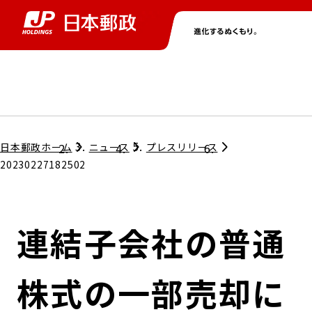
グループ情報
株主・投資家情報
ニュース
サステナビリティ
採用情報
トップ
トップ
トップ
トップ
トップ
日本郵政ホーム
ニュース
プレスリリース
20230227182502
取締役兼代表執行役社長メッセージ
会社情報
経営方針
連結子会社の普通
担当役員メッセージ
コンプライアンス
個人投資家のみなさまへ
株式の一部売却に
ガバナンス
株式情報
サステナビリティマネジメント