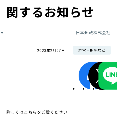
コンダクト向上の取組み
財務情報・IR資料
持続可能な金融のフレームワーク
関するお知らせ
ローカル共創イニシアティブ
IRニュース
環境
日本郵政株式会社
IRカレンダー
関連事業
社会
経営・財務など
2023年2月27日
ガバナンス
ESGデータ集
詳しくはこちらをご覧ください。