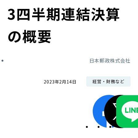
コンダクト向上の取組み
財務情報・IR資料
持続可能な金融のフレームワーク
3四半期連結決算
ローカル共創イニシアティブ
IRニュース
環境
の概要
IRカレンダー
関連事業
社会
日本郵政株式会社
ガバナンス
ESGデータ集
経営・財務など
2023年2月14日