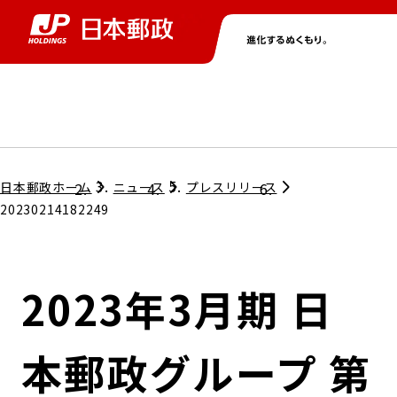
グループ情報
株主・投資家情報
ニュース
サステナビリティ
採用情報
トップ
トップ
トップ
トップ
トップ
日本郵政ホーム
ニュース
プレスリリース
20230214182249
取締役兼代表執行役社長メッセージ
会社情報
経営方針
2023年3月期 日
担当役員メッセージ
コンプライアンス
個人投資家のみなさまへ
本郵政グループ 第
ガバナンス
株式情報
サステナビリティマネジメント