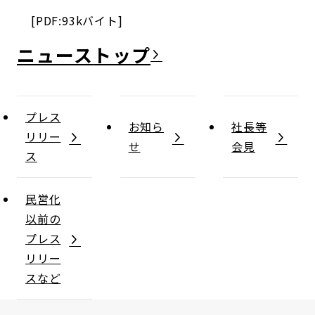
[PDF:93kバイト]
ニュース
プレス
お知ら
社長等
リリー
せ
会見
ス
民営化
以前の
プレス
リリー
スなど