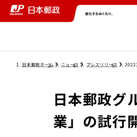
グループ情報
株主・投資家情報
ニュース
サステナビリティ
採用情報
トップ
トップ
トップ
トップ
トップ
日本郵政ホーム
ニュース
プレスリリース
2022
取締役兼代表執行役社長メッセージ
会社情報
経営方針
日本郵政グ
担当役員メッセージ
コンプライアンス
個人投資家のみなさまへ
業」の試行
ガバナンス
株式情報
サステナビリティマネジメント