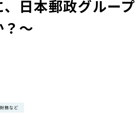
に、日本郵政グループ
日本郵政グループ女子陸上部
か？～
IRに関するQ＆A
IRに関するお問い合せ
IRメール配信
IRサイトマップ
・財務など