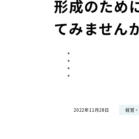
形成のため
コンダクト向上の取組み
財務情報・IR資料
持続可能な金融のフレームワーク
てみません
ローカル共創イニシアティブ
IRニュース
環境
IRカレンダー
関連事業
社会
ガバナンス
ESGデータ集
経営
2022年11月28日