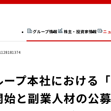
グループ情報
株主・投資家情報
ニ
開示情報検索
外部からの評価
1128181374
社長室通信
JP 改革実行委員会
ループ本社における
開始と副業人材の公募
広告ギャラリー