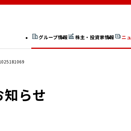
グループ情報
株主・投資家情報
ニ
開示情報検索
外部からの評価
1025181069
社長室通信
JP 改革実行委員会
お知らせ
広告ギャラリー