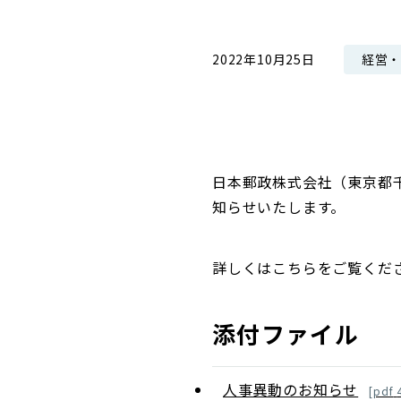
コンダクト向上の取組み
財務情報・IR資料
持続可能な金融のフレームワーク
経営
2022年10月25日
ローカル共創イニシアティブ
IRニュース
環境
IRカレンダー
関連事業
社会
ガバナンス
日本郵政株式会社（東京都
知らせいたします。
ESGデータ集
詳しくはこちらをご覧くだ
添付ファイル
人事異動のお知らせ
[
pdf