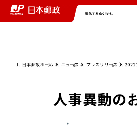
グループ情報
株主・投資家情報
ニュース
サステナビリティ
採用情報
トップ
トップ
トップ
トップ
トップ
日本郵政ホーム
ニュース
プレスリリース
2022
取締役兼代表執行役社長メッセージ
会社情報
経営方針
人事異動の
担当役員メッセージ
コンプライアンス
個人投資家のみなさまへ
ガバナンス
株式情報
サステナビリティマネジメント