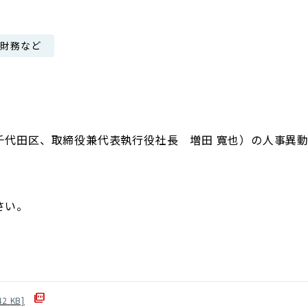
日本郵政グループ女子陸上部
・財務など
IRに関するQ＆A
IRに関するお問い合せ
IRメール配信
IRサイトマップ
千代田区、取締役兼代表執行役社長 増田 寬也）の人事異
さい。
42
KB]