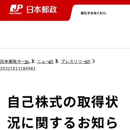
グループ情報
株主・投資家情報
ニュース
サステナビリティ
採用情報
トップ
トップ
トップ
トップ
トップ
日本郵政ホーム
ニュース
プレスリリース
20221011180961
取締役兼代表執行役社長メッセージ
会社情報
経営方針
自己株式の取得状
担当役員メッセージ
コンプライアンス
個人投資家のみなさまへ
況に関するお知ら
ガバナンス
株式情報
サステナビリティマネジメント