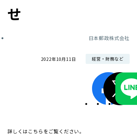
コンダクト向上の取組み
財務情報・IR資料
持続可能な金融のフレームワーク
せ
ローカル共創イニシアティブ
IRニュース
環境
日本郵政株式会社
IRカレンダー
関連事業
社会
経営・財務など
2022年10月11日
ガバナンス
ESGデータ集
詳しくはこちらをご覧ください。