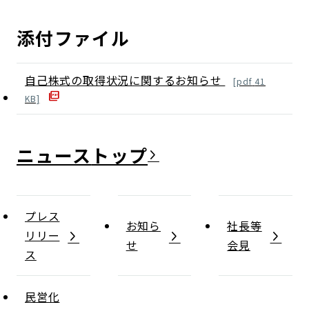
添付ファイル
自己株式の取得状況に関するお知らせ
[
pdf
41
KB]
ニュース
プレス
お知ら
社長等
リリー
せ
会見
ス
民営化