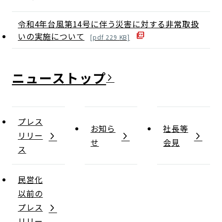
令和4年台風第14号に伴う災害に対する非常取扱
いの実施について
[
pdf
229
KB]
ニュース
プレス
お知ら
社長等
リリー
せ
会見
ス
民営化
以前の
プレス
リリー