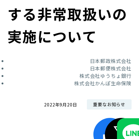
コンダクト向上の取組み
財務情報・IR資料
持続可能な金融のフレームワーク
する非常取扱いの
ローカル共創イニシアティブ
IRニュース
環境
実施について
IRカレンダー
関連事業
社会
日本郵政株式会社
ガバナンス
日本郵便株式会社
株式会社ゆうちょ銀行
ESGデータ集
株式会社かんぽ生命保険
重要なお知らせ
2022年9月20日