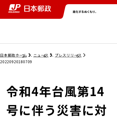
グループ情報
株主・投資家情報
ニュース
サステナビリティ
採用情報
トップ
トップ
トップ
トップ
トップ
日本郵政ホーム
ニュース
プレスリリース
20220920180709
取締役兼代表執行役社長メッセージ
会社情報
経営方針
令和4年台風第14
担当役員メッセージ
コンプライアンス
個人投資家のみなさまへ
号に伴う災害に対
ガバナンス
株式情報
サステナビリティマネジメント