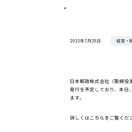
コンダクト向上の取組み
財務情報・IR資料
持続可能な金融のフレームワーク
ローカル共創イニシアティブ
IRニュース
環境
IRカレンダー
経営・
2022年7月25日
関連事業
社会
ガバナンス
ESGデータ集
日本郵政株式会社（取締役
発行を予定しており、本日
ます。
詳しくはこちらをご覧くだ