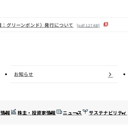
 債：グリーンボンド）発行について
[
pdf
127
KB]
お知らせ
プ情報
株主・投資家情報
ニュース
サステナビリティ