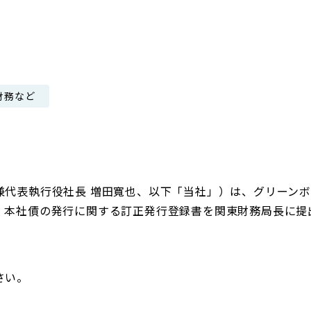
日本郵政グループ女子陸上部
IRに関するQ＆A
IRに関するお問い合せ
IRメール配信
財務など
IRサイトマップ
兼代表執行役社長 増田寬也、以下「当社」）は、グリーン
、本社債の発行に関する訂正発行登録書を関東財務局長に提
さい。