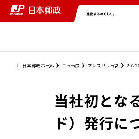
グループ情報
株主・投資家情報
ニュース
サステナビリティ
採用情報
トップ
トップ
トップ
トップ
トップ
日本郵政ホーム
ニュース
プレスリリース
2022
取締役兼代表執行役社長メッセージ
会社情報
経営方針
当社初とな
担当役員メッセージ
コンプライアンス
個人投資家のみなさまへ
ド）発行に
ガバナンス
株式情報
サステナビリティマネジメント