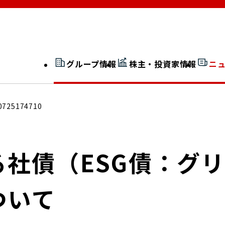
グループ情報
株主・投資家情報
ニ
開示情報検索
外部からの評価
0725174710
社長室通信
JP 改革実行委員会
る社債（ESG債：グ
ついて
広告ギャラリー