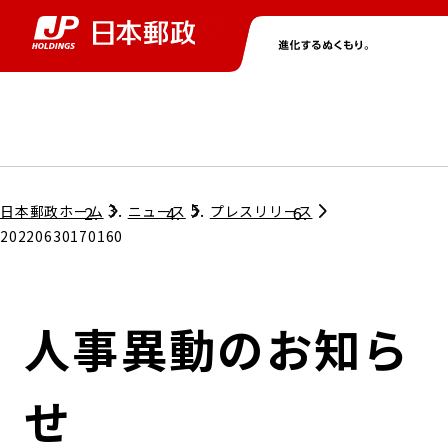
グループ情報
株主・投資家情報
ニュース
サステナビリティ
採用情報
トップ
トップ
トップ
トップ
トップ
日本郵政ホーム
ニュース
プレスリリース
20220630170160
取締役兼代表執行役社長メッセージ
会社情報
経営方針
人事異動のお知ら
担当役員メッセージ
コンプライアンス
個人投資家のみなさまへ
せ
ガバナンス
株式情報
サステナビリティマネジメント