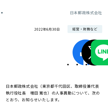
コンダクト向上の取組み
財務情報・IR資料
持続可能な金融のフレームワーク
日本郵政株式会社
ローカル共創イニシアティブ
IRニュース
環境
経営・財務など
2022年6月30日
IRカレンダー
関連事業
社会
ガバナンス
ESGデータ集
日本郵政株式会社（東京都千代田区、取締役兼代表
執行役社長 増田 寬也）の人事異動について、次の
とおり、お知らせいたします。