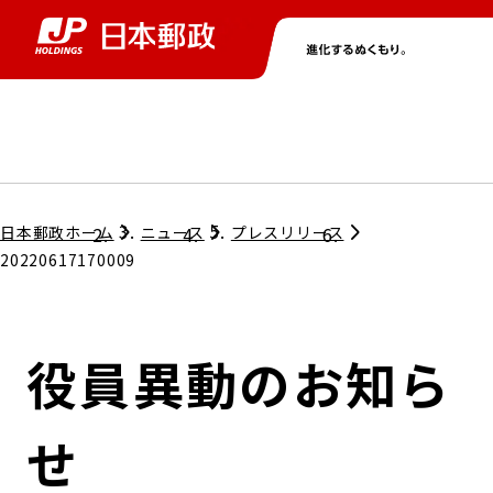
グループ情報
株主・投資家情報
ニュース
サステナビリティ
採用情報
トップ
トップ
トップ
トップ
トップ
日本郵政ホーム
ニュース
プレスリリース
20220617170009
取締役兼代表執行役社長メッセージ
会社情報
経営方針
役員異動のお知ら
担当役員メッセージ
コンプライアンス
個人投資家のみなさまへ
せ
ガバナンス
株式情報
サステナビリティマネジメント