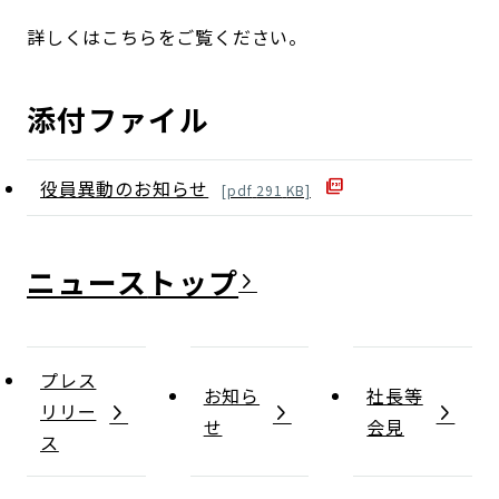
詳しくはこちらをご覧ください。
添付ファイル
役員異動のお知らせ
[
pdf
291
KB]
ニュース
プレス
お知ら
社長等
リリー
せ
会見
ス