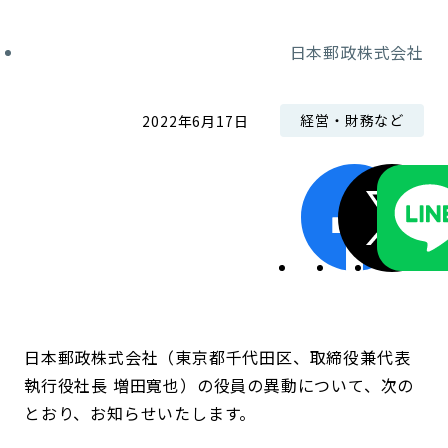
コンダクト向上の取組み
財務情報・IR資料
持続可能な金融のフレームワーク
日本郵政株式会社
ローカル共創イニシアティブ
IRニュース
環境
経営・財務など
2022年6月17日
IRカレンダー
関連事業
社会
ガバナンス
ESGデータ集
日本郵政株式会社（東京都千代田区、取締役兼代表
執行役社長 増田寬也）の役員の異動について、次の
とおり、お知らせいたします。