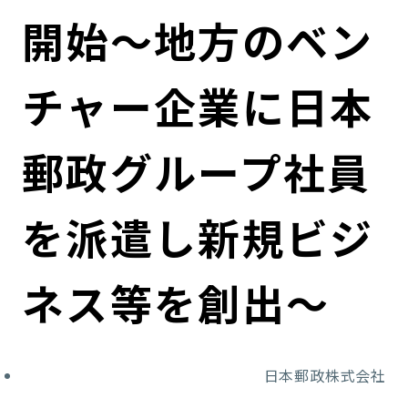
コンダクト向上の取組み
財務情報・IR資料
持続可能な金融のフレームワーク
開始～地方のベン
ローカル共創イニシアティブ
IRニュース
環境
チャー企業に日本
IRカレンダー
関連事業
社会
郵政グループ社員
ガバナンス
を派遣し新規ビジ
ESGデータ集
ネス等を創出～
日本郵政株式会社