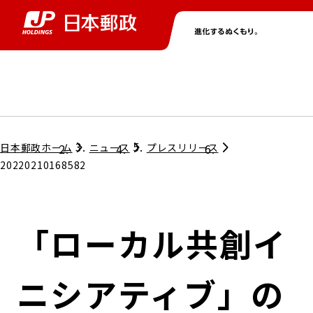
グループ情報
株主・投資家情報
ニュース
サステナビリティ
採用情報
トップ
トップ
トップ
トップ
トップ
日本郵政ホーム
ニュース
プレスリリース
20220210168582
取締役兼代表執行役社長メッセージ
会社情報
経営方針
「ローカル共創イ
担当役員メッセージ
コンプライアンス
個人投資家のみなさまへ
ニシアティブ」の
ガバナンス
株式情報
サステナビリティマネジメント