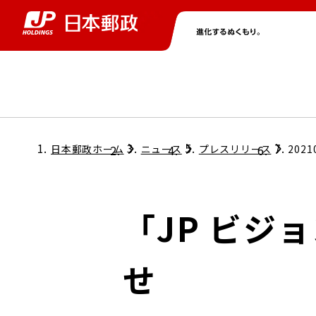
グループ情報
株主・投資家情報
ニュース
サステナビリティ
採用情報
トップ
トップ
トップ
トップ
トップ
日本郵政ホーム
ニュース
プレスリリース
2021
取締役兼代表執行役社長メッセージ
会社情報
経営方針
「JP ビジ
担当役員メッセージ
コンプライアンス
個人投資家のみなさまへ
せ
ガバナンス
株式情報
サステナビリティマネジメント