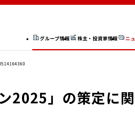
グループ情報
株主・投資家情報
ニ
開示情報検索
外部からの評価
0514164360
社長室通信
JP 改革実行委員会
ョン2025」の策定に
広告ギャラリー