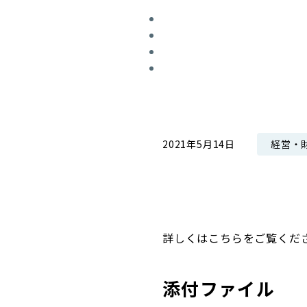
コンダクト向上の取組み
財務情報・IR資料
持続可能な金融のフレームワーク
ローカル共創イニシアティブ
IRニュース
環境
IRカレンダー
関連事業
社会
ガバナンス
経営・
2021年5月14日
ESGデータ集
詳しくはこちらをご覧くだ
添付ファイル