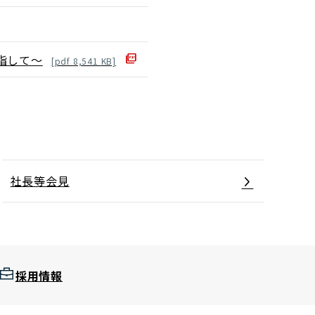
指して～
[
pdf
8,541
KB]
社長等会見
採用情報