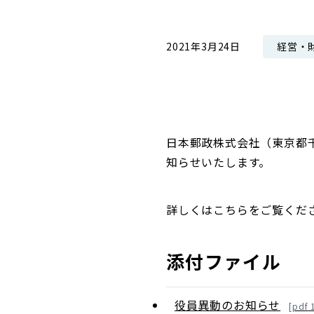
コンダクト向上の取組み
財務情報・IR資料
持続可能な金融のフレームワーク
経営・
2021年3月24日
ローカル共創イニシアティブ
IRニュース
環境
IRカレンダー
関連事業
社会
ガバナンス
日本郵政株式会社（東京都
知らせいたします。
ESGデータ集
詳しくはこちらをご覧くだ
添付ファイル
役員異動のお知らせ
[
pdf