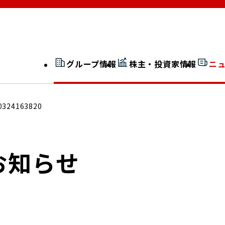
グループ情報
株主・投資家情報
ニ
開示情報検索
外部からの評価
0324163820
社長室通信
JP 改革実行委員会
お知らせ
広告ギャラリー