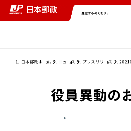
グループ情報
株主・投資家情報
ニュース
サステナビリティ
採用情報
トップ
トップ
トップ
トップ
トップ
日本郵政ホーム
ニュース
プレスリリース
2021
取締役兼代表執行役社長メッセージ
会社情報
経営方針
役員異動の
担当役員メッセージ
コンプライアンス
個人投資家のみなさまへ
ガバナンス
株式情報
サステナビリティマネジメント