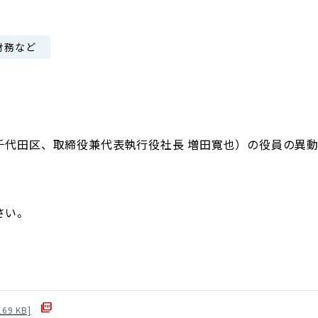
日本郵政グループ女子陸上部
財務など
IRに関するQ＆A
IRに関するお問い合せ
IRメール配信
IRサイトマップ
千代田区、取締役兼代表執行役社長 増田寬也）の役員の異
さい。
169
KB]