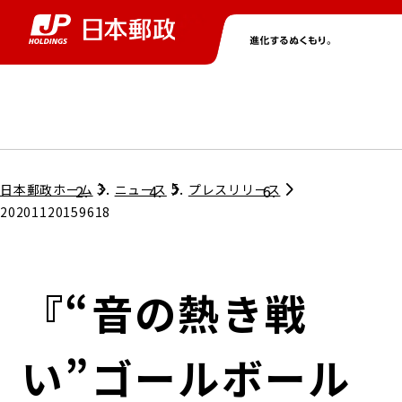
グループ情報
株主・投資家情報
ニュース
サステナビリティ
採用情報
トップ
トップ
トップ
トップ
トップ
日本郵政ホーム
ニュース
プレスリリース
20201120159618
取締役兼代表執行役社長メッセージ
会社情報
経営方針
『“音の熱き戦
担当役員メッセージ
コンプライアンス
個人投資家のみなさまへ
い”ゴールボール
ガバナンス
株式情報
サステナビリティマネジメント