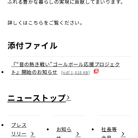
ふれる豊かな暮らしの実現に貢献してまいります。
詳しくはこちらをご覧ください。
添付ファイル
『“音の熱き戦い”ゴールボール応援プロジェク
ト』開始のお知らせ
[
pdf
1,018
KB]
ニュース
プレス
お知ら
社長等
リリー
せ
会見