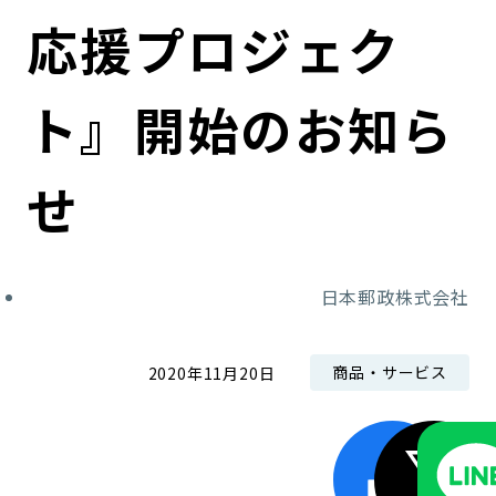
コンダクト向上の取組み
財務情報・IR資料
持続可能な金融のフレームワーク
応援プロジェク
ローカル共創イニシアティブ
IRニュース
環境
ト』開始のお知ら
IRカレンダー
関連事業
社会
せ
ガバナンス
ESGデータ集
日本郵政株式会社
商品・サービス
2020年11月20日