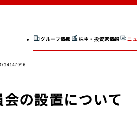
グループ情報
株主・投資家情報
ニ
開示情報検索
外部からの評価
0724147996
社長室通信
JP 改革実行委員会
員会の設置について
広告ギャラリー