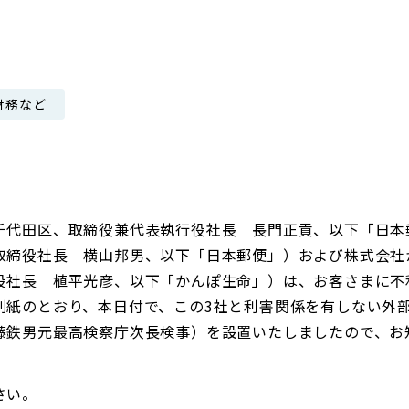
日本郵政グループ女子陸上部
財務など
IRに関するQ＆A
IRに関するお問い合せ
IRメール配信
IRサイトマップ
千代田区、取締役兼代表執行役社長 長門正貢、以下「日本
取締役社長 横山邦男、以下「日本郵便」）および株式会社
役社長 植平光彦、以下「かんぽ生命」）は、お客さまに不
別紙のとおり、本日付で、この3社と利害関係を有しない外
藤鉄男元最高検察庁次長検事）を設置いたしましたので、お
さい。