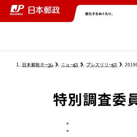
グループ情報
株主・投資家情報
ニュース
サステナビリティ
採用情報
トップ
トップ
トップ
トップ
トップ
日本郵政ホーム
ニュース
プレスリリース
2019
取締役兼代表執行役社長メッセージ
会社情報
経営方針
特別調査委
担当役員メッセージ
コンプライアンス
個人投資家のみなさまへ
ガバナンス
株式情報
サステナビリティマネジメント