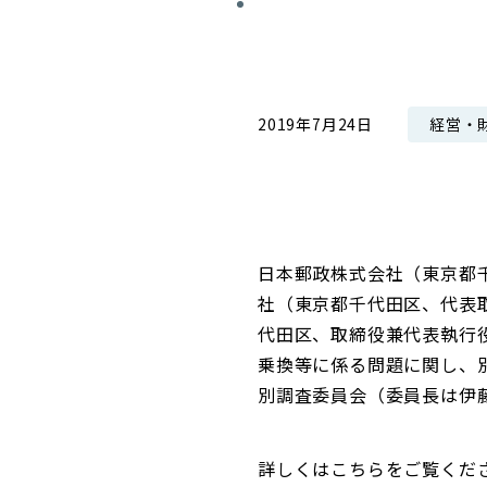
コンダクト向上の取組み
財務情報・IR資料
持続可能な金融のフレームワーク
ローカル共創イニシアティブ
IRニュース
環境
経営・
2019年7月24日
IRカレンダー
関連事業
社会
ガバナンス
日本郵政株式会社（東京都
ESGデータ集
社（東京都千代田区、代表
代田区、取締役兼代表執行
乗換等に係る問題に関し、
別調査委員会（委員長は伊
詳しくはこちらをご覧くだ