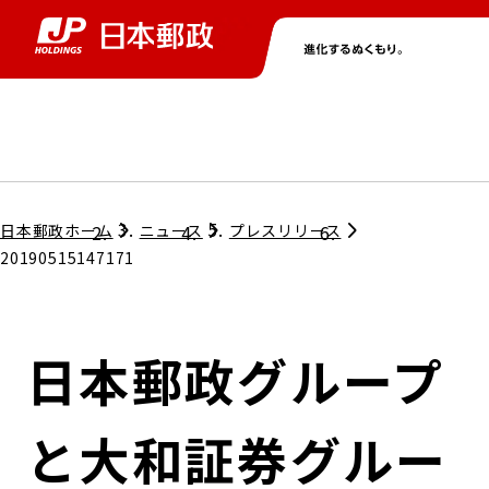
グループ情報
株主・投資家情報
ニュース
サステナビリティ
採用情報
トップ
トップ
トップ
トップ
トップ
日本郵政ホーム
ニュース
プレスリリース
20190515147171
取締役兼代表執行役社長メッセージ
会社情報
経営方針
日本郵政グループ
担当役員メッセージ
コンプライアンス
個人投資家のみなさまへ
と大和証券グルー
ガバナンス
株式情報
サステナビリティマネジメント