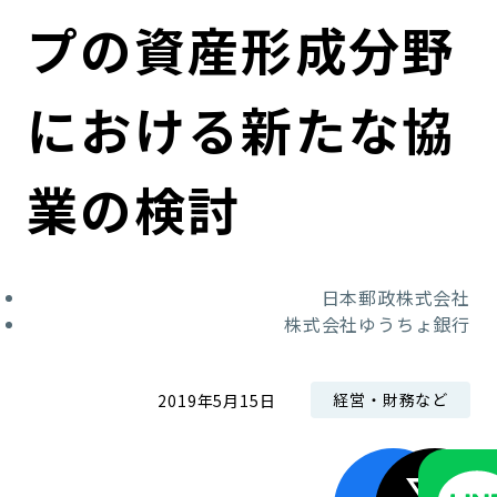
コンダクト向上の取組み
財務情報・IR資料
持続可能な金融のフレームワーク
プの資産形成分野
ローカル共創イニシアティブ
IRニュース
環境
における新たな協
IRカレンダー
関連事業
社会
業の検討
ガバナンス
ESGデータ集
日本郵政株式会社
株式会社ゆうちょ銀行
経営・財務など
2019年5月15日