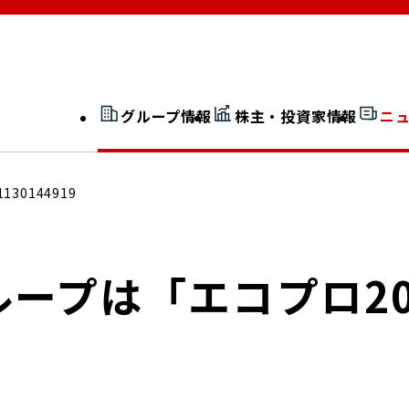
グループ情報
株主・投資家情報
ニ
開示情報検索
外部からの評価
1130144919
社長室通信
JP 改革実行委員会
ープは「エコプロ20
広告ギャラリー