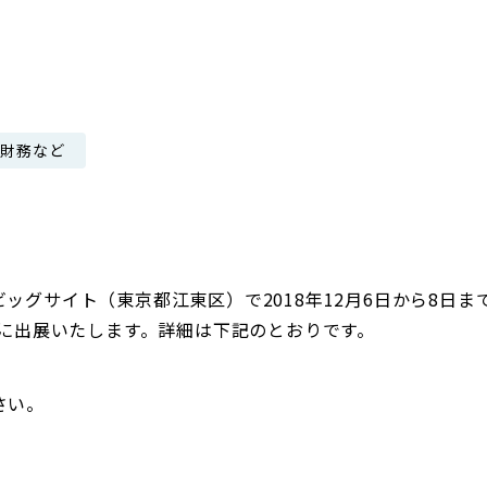
日本郵政グループ女子陸上部
IRに関するQ＆A
IRに関するお問い合せ
IRメール配信
・財務など
IRサイトマップ
ッグサイト（東京都江東区）で2018年12月6日から8日
」に出展いたします。詳細は下記のとおりです。
さい。