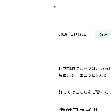
コンダクト向上の取組み
財務情報・IR資料
持続可能な金融のフレームワーク
ローカル共創イニシアティブ
IRニュース
環境
IRカレンダー
経営
2018年11月30日
関連事業
社会
ガバナンス
ESGデータ集
日本郵政グループは、東京ビ
境展示会「エコプロ2018
詳しくはこちらをご覧くだ
添付ファイル