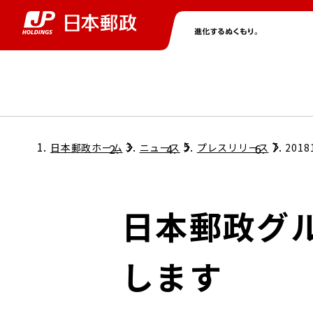
グループ情報
株主・投資家情報
ニュース
サステナビリティ
採用情報
トップ
トップ
トップ
トップ
トップ
日本郵政ホーム
ニュース
プレスリリース
2018
取締役兼代表執行役社長メッセージ
会社情報
経営方針
日本郵政グル
担当役員メッセージ
コンプライアンス
個人投資家のみなさまへ
します
ガバナンス
株式情報
サステナビリティマネジメント