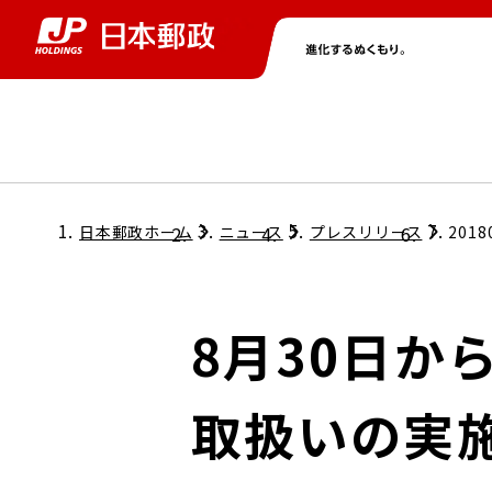
グループ情報
株主・投資家情報
ニュース
サステナビリティ
採用情報
トップ
トップ
トップ
トップ
トップ
日本郵政ホーム
ニュース
プレスリリース
2018
取締役兼代表執行役社長メッセージ
会社情報
経営方針
8月30日か
担当役員メッセージ
コンプライアンス
個人投資家のみなさまへ
取扱いの実
ガバナンス
株式情報
サステナビリティマネジメント