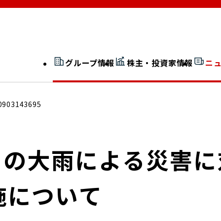
グループ情報
株主・投資家情報
ニ
開示情報検索
外部からの評価
0903143695
社長室通信
JP 改革実行委員会
らの大雨による災害
施について
広告ギャラリー