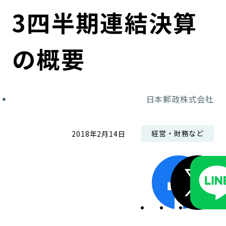
コンダクト向上の取組み
財務情報・IR資料
持続可能な金融のフレームワーク
3四半期連結決算
ローカル共創イニシアティブ
IRニュース
環境
の概要
IRカレンダー
関連事業
社会
日本郵政株式会社
ガバナンス
ESGデータ集
経営・財務など
2018年2月14日