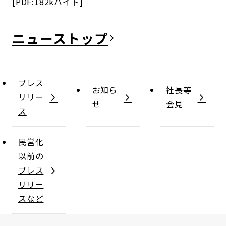
[PDF:182kバイト]
ニュース
プレス
お知ら
社長等
リリー
せ
会見
ス
民営化
以前の
プレス
リリー
スなど