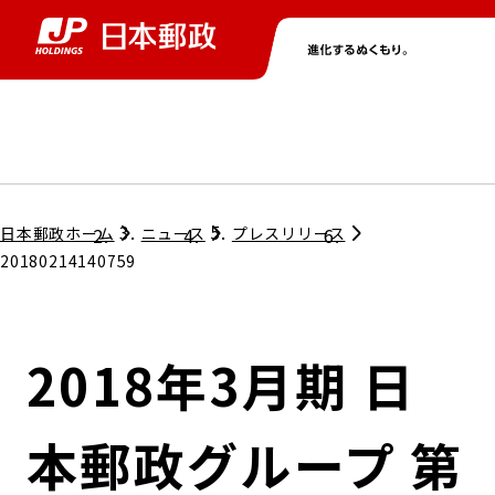
グループ情報
株主・投資家情報
ニュース
サステナビリティ
採用情報
トップ
トップ
トップ
トップ
トップ
日本郵政ホーム
ニュース
プレスリリース
20180214140759
取締役兼代表執行役社長メッセージ
会社情報
経営方針
2018年3月期 日
担当役員メッセージ
コンプライアンス
個人投資家のみなさまへ
本郵政グループ 第
ガバナンス
株式情報
サステナビリティマネジメント