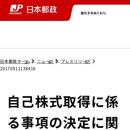
グループ情報
株主・投資家情報
ニュース
サステナビリティ
採用情報
トップ
トップ
トップ
トップ
トップ
日本郵政ホーム
ニュース
プレスリリース
20170911138416
取締役兼代表執行役社長メッセージ
会社情報
経営方針
自己株式取得に係
担当役員メッセージ
コンプライアンス
個人投資家のみなさまへ
る事項の決定に関
ガバナンス
株式情報
サステナビリティマネジメント