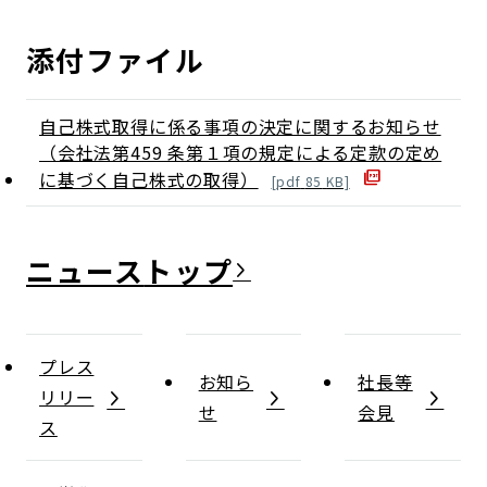
添付ファイル
自己株式取得に係る事項の決定に関するお知らせ
（会社法第459 条第１項の規定による定款の定め
に基づく自己株式の取得）
[
pdf
85
KB]
ニュース
プレス
お知ら
社長等
リリー
せ
会見
ス