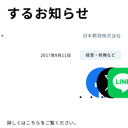
コンダクト向上の取組み
財務情報・IR資料
持続可能な金融のフレームワーク
するお知らせ
ローカル共創イニシアティブ
IRニュース
環境
日本郵政株式会社
IRカレンダー
関連事業
社会
経営・財務など
2017年9月11日
ガバナンス
ESGデータ集
詳しくはこちらをご覧ください。