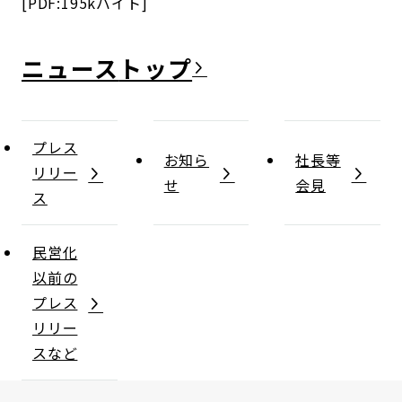
[PDF:195kバイト]
ニュース
プレス
お知ら
社長等
リリー
せ
会見
ス
民営化
以前の
プレス
リリー
スなど