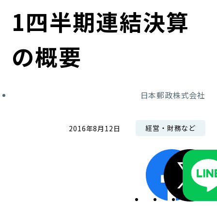
コンダクト向上の取組み
財務情報・IR資料
持続可能な金融のフレームワーク
1四半期連結決算
ローカル共創イニシアティブ
IRニュース
環境
の概要
IRカレンダー
関連事業
社会
日本郵政株式会社
ガバナンス
ESGデータ集
経営・財務など
2016年8月12日