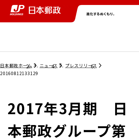
グループ情報
株主・投資家情報
ニュース
サステナビリティ
採用情報
トップ
トップ
トップ
トップ
トップ
日本郵政ホーム
ニュース
プレスリリース
20160812133129
取締役兼代表執行役社長メッセージ
会社情報
経営方針
2017年3月期 日
担当役員メッセージ
コンプライアンス
個人投資家のみなさまへ
本郵政グループ第
ガバナンス
株式情報
サステナビリティマネジメント