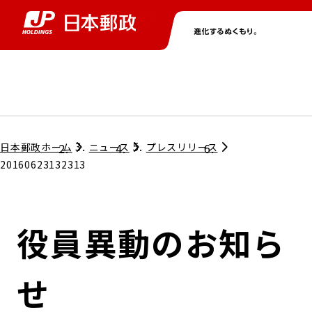
グループ情報
株主・投資家情報
ニュース
サステナビリティ
採用情報
トップ
トップ
トップ
トップ
トップ
日本郵政ホーム
ニュース
プレスリリース
20160623132313
取締役兼代表執行役社長メッセージ
会社情報
経営方針
役員異動のお知ら
担当役員メッセージ
コンプライアンス
個人投資家のみなさまへ
せ
ガバナンス
株式情報
サステナビリティマネジメント