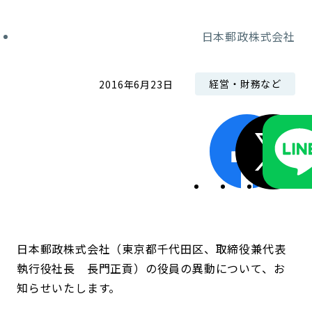
コンダクト向上の取組み
財務情報・IR資料
持続可能な金融のフレームワーク
日本郵政株式会社
ローカル共創イニシアティブ
IRニュース
環境
経営・財務など
2016年6月23日
IRカレンダー
関連事業
社会
ガバナンス
ESGデータ集
日本郵政株式会社（東京都千代田区、取締役兼代表
執行役社長 長門正貢）の役員の異動について、お
知らせいたします。