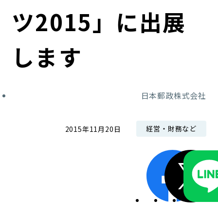
コンダクト向上の取組み
財務情報・IR資料
持続可能な金融のフレームワーク
ツ2015」に出展
ローカル共創イニシアティブ
IRニュース
環境
します
IRカレンダー
関連事業
社会
日本郵政株式会社
ガバナンス
ESGデータ集
経営・財務など
2015年11月20日