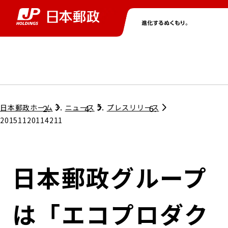
グループ情報
株主・投資家情報
ニュース
サステナビリティ
採用情報
トップ
トップ
トップ
トップ
トップ
日本郵政ホーム
ニュース
プレスリリース
20151120114211
取締役兼代表執行役社長メッセージ
会社情報
経営方針
日本郵政グループ
担当役員メッセージ
コンプライアンス
個人投資家のみなさまへ
は「エコプロダク
ガバナンス
株式情報
サステナビリティマネジメント