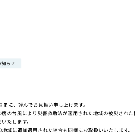
日本郵政グループ女子陸上部
IRに関するQ＆A
IRに関するお問い合せ
IRメール配信
IRサイトマップ
お知らせ
皆さまに、謹んでお見舞い申し上げます。
の度の台風により災害救助法が適用された地域の被災された
せいたします。
の地域に追加適用された場合も同様にお取扱いいたします。