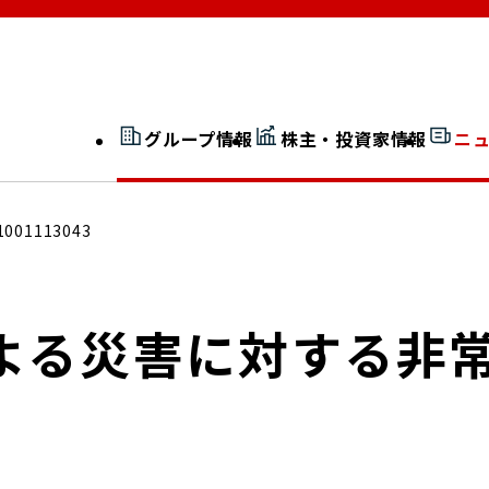
グループ情報
株主・投資家情報
ニ
開示情報検索
外部からの評価
1001113043
社長室通信
JP 改革実行委員会
による災害に対する非
広告ギャラリー