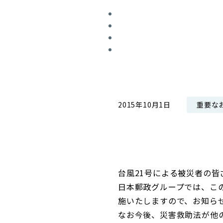
コンダクト向上の取組み
財務情報・IR資料
持続可能な金融のフレームワーク
ローカル共創イニシアティブ
IRニュース
環境
IRカレンダー
関連事業
社会
ガバナンス
重要な
2015年10月1日
ESGデータ集
台風21号による被災者の
日本郵政グループでは、こ
施いたしますので、お知ら
なお今後、災害救助法が他