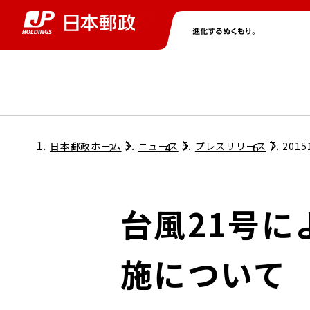
グループ情報
株主・投資家情報
ニュース
サステナビリティ
採用情報
トップ
トップ
トップ
トップ
トップ
日本郵政ホーム
ニュース
プレスリリース
2015
取締役兼代表執行役社長メッセージ
会社情報
経営方針
台風21号
担当役員メッセージ
コンプライアンス
個人投資家のみなさまへ
施について
ガバナンス
株式情報
サステナビリティマネジメント