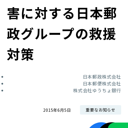
コンダクト向上の取組み
財務情報・IR資料
持続可能な金融のフレームワーク
害に対する日本郵
ローカル共創イニシアティブ
IRニュース
環境
政グループの救援
IRカレンダー
関連事業
社会
対策
ガバナンス
ESGデータ集
日本郵政株式会社
日本郵便株式会社
株式会社ゆうちょ銀行
重要なお知らせ
2015年6月5日