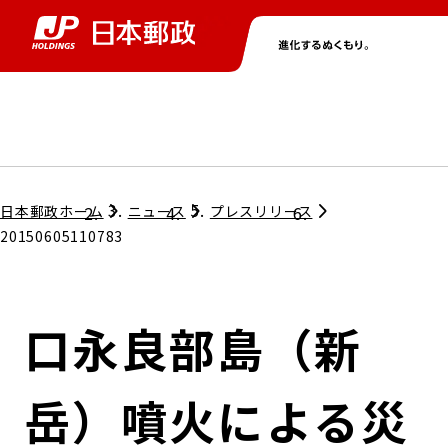
グループ情報
株主・投資家情報
ニュース
サステナビリティ
採用情報
トップ
トップ
トップ
トップ
トップ
日本郵政ホーム
ニュース
プレスリリース
20150605110783
取締役兼代表執行役社長メッセージ
会社情報
経営方針
口永良部島（新
担当役員メッセージ
コンプライアンス
個人投資家のみなさまへ
岳）噴火による災
ガバナンス
株式情報
サステナビリティマネジメント