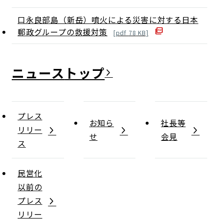
口永良部島（新岳）噴火による災害に対する日本
郵政グループの救援対策
[
pdf
78
KB]
ニュース
プレス
お知ら
社長等
リリー
せ
会見
ス
民営化
以前の
プレス
リリー