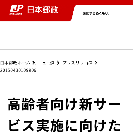
グループ情報
株主・投資家情報
ニュース
サステナビリティ
採用情報
トップ
トップ
トップ
トップ
トップ
日本郵政ホーム
ニュース
プレスリリース
20150430109906
取締役兼代表執行役社長メッセージ
会社情報
経営方針
高齢者向け新サー
担当役員メッセージ
コンプライアンス
個人投資家のみなさまへ
ビス実施に向けた
ガバナンス
株式情報
サステナビリティマネジメント