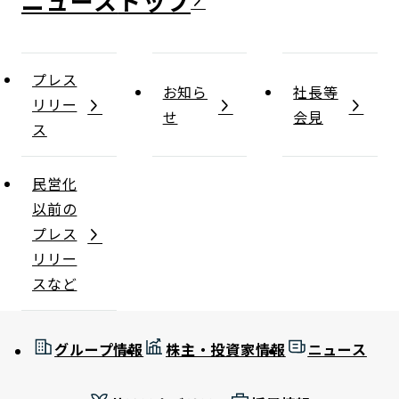
ニュース
プレス
お知ら
社長等
リリー
せ
会見
ス
民営化
以前の
プレス
リリー
スなど
グループ情報
株主・投資家情報
ニュース