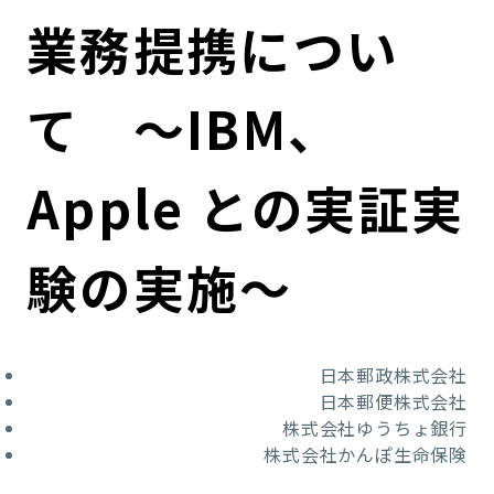
コンダクト向上の取組み
財務情報・IR資料
持続可能な金融のフレームワーク
業務提携につい
ローカル共創イニシアティブ
IRニュース
環境
て ～IBM、
IRカレンダー
関連事業
社会
Apple との実証実
ガバナンス
験の実施～
ESGデータ集
日本郵政株式会社
日本郵便株式会社
株式会社ゆうちょ銀行
株式会社かんぽ生命保険