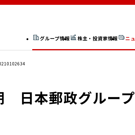
グループ情報
株主・投資家情報
ニ
開示情報検索
外部からの評価
0210102634
社長室通信
JP 改革実行委員会
月期 日本郵政グルー
広告ギャラリー