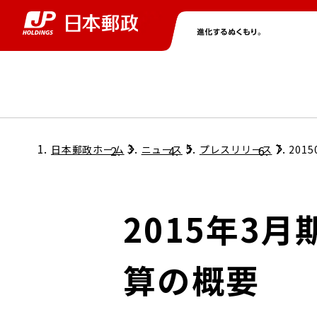
グループ情報
株主・投資家情報
ニュース
サステナビリティ
採用情報
トップ
トップ
トップ
トップ
トップ
日本郵政ホーム
ニュース
プレスリリース
2015
取締役兼代表執行役社長メッセージ
会社情報
経営方針
2015年3
担当役員メッセージ
コンプライアンス
個人投資家のみなさまへ
算の概要
ガバナンス
株式情報
サステナビリティマネジメント