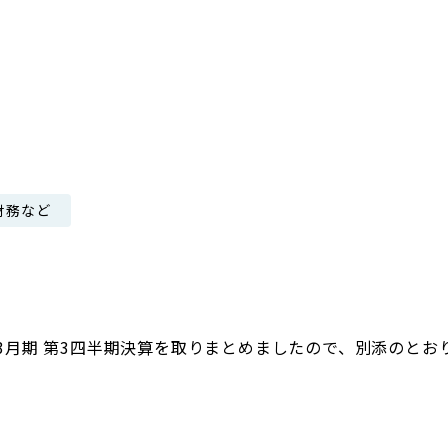
日本郵政グループ女子陸上部
IRに関するQ＆A
IRに関するお問い合せ
IRメール配信
IRサイトマップ
財務など
年3月期 第3四半期決算を取りまとめましたので、別添のと