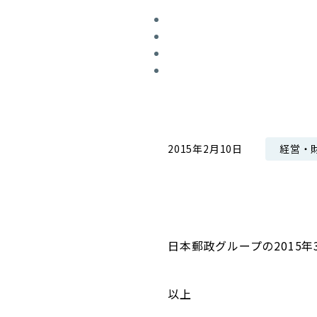
コンダクト向上の取組み
財務情報・IR資料
持続可能な金融のフレームワーク
ローカル共創イニシアティブ
IRニュース
環境
IRカレンダー
関連事業
社会
ガバナンス
経営・
2015年2月10日
ESGデータ集
日本郵政グループの2015
以上