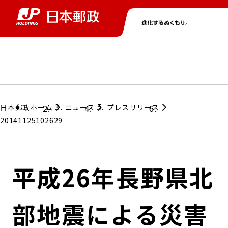
グループ情報
株主・投資家情報
ニュース
サステナビリティ
採用情報
トップ
トップ
トップ
トップ
トップ
日本郵政ホーム
ニュース
プレスリリース
20141125102629
取締役兼代表執行役社長メッセージ
会社情報
経営方針
平成26年長野県北
担当役員メッセージ
コンプライアンス
個人投資家のみなさまへ
部地震による災害
ガバナンス
株式情報
サステナビリティマネジメント