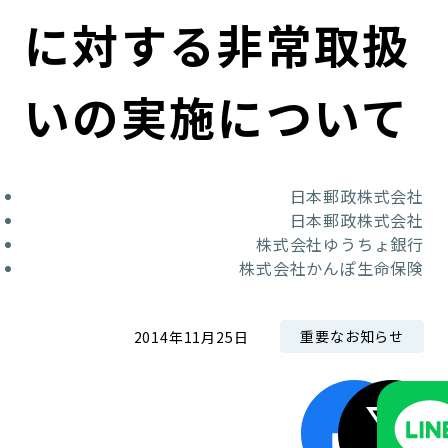
コンダクト向上の取組み
財務情報・IR資料
持続可能な金融のフレームワーク
に対する非常取扱
ローカル共創イニシアティブ
IRニュース
環境
いの実施について
IRカレンダー
関連事業
社会
日本郵政株式会社
ガバナンス
日本郵政株式会社
株式会社ゆうちょ銀行
ESGデータ集
株式会社かんぽ生命保険
重要なお知らせ
2014年11月25日