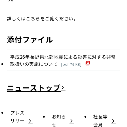
詳しくはこちらをご覧ください。
添付ファイル
平成26年長野県北部地震による災害に対する非常
取扱いの実施について
[
pdf
76
KB]
ニュース
プレス
お知ら
社長等
リリー
せ
会見