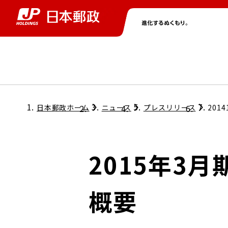
グループ情報
株主・投資家情報
ニュース
サステナビリティ
採用情報
トップ
トップ
トップ
トップ
トップ
日本郵政ホーム
ニュース
プレスリリース
2014
取締役兼代表執行役社長メッセージ
会社情報
経営方針
2015年3
担当役員メッセージ
コンプライアンス
個人投資家のみなさまへ
概要
ガバナンス
株式情報
サステナビリティマネジメント