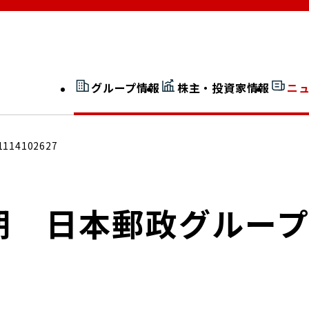
グループ情報
株主・投資家情報
ニ
開示情報検索
外部からの評価
1114102627
社長室通信
JP 改革実行委員会
月期 日本郵政グルー
広告ギャラリー