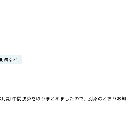
日本郵政グループ女子陸上部
IRに関するQ＆A
IRに関するお問い合せ
IRメール配信
IRサイトマップ
・財務など
年3月期 中間決算を取りまとめましたので、別添のとおりお