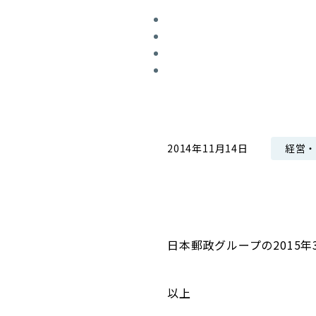
コンダクト向上の取組み
財務情報・IR資料
持続可能な金融のフレームワーク
ローカル共創イニシアティブ
IRニュース
環境
IRカレンダー
関連事業
社会
ガバナンス
経営
2014年11月14日
ESGデータ集
日本郵政グループの2015
以上