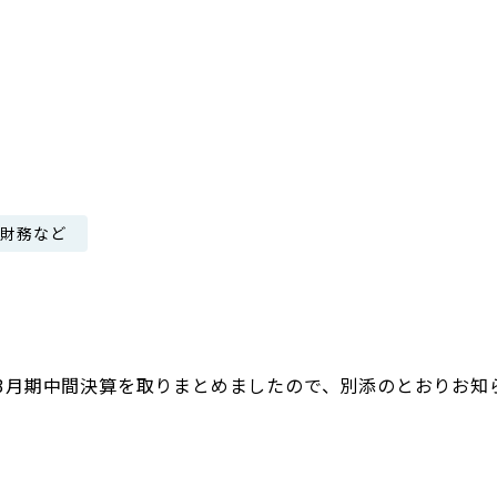
日本郵政グループ女子陸上部
IRに関するQ＆A
IRに関するお問い合せ
IRメール配信
IRサイトマップ
・財務など
年3月期中間決算を取りまとめましたので、別添のとおりお知