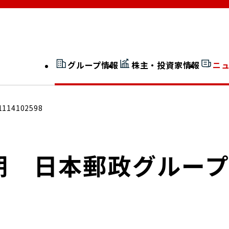
グループ情報
株主・投資家情報
ニ
開示情報検索
外部からの評価
1114102598
社長室通信
JP 改革実行委員会
月期 日本郵政グルー
広告ギャラリー