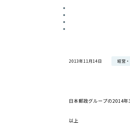
コンダクト向上の取組み
財務情報・IR資料
持続可能な金融のフレームワーク
ローカル共創イニシアティブ
IRニュース
環境
IRカレンダー
関連事業
社会
ガバナンス
経営
2013年11月14日
ESGデータ集
日本郵政グループの2014
以上