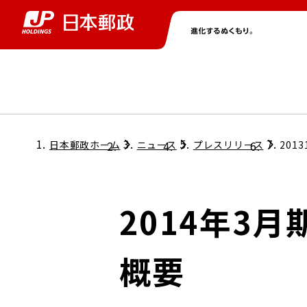
グループ情報
株主・投資家情報
ニュース
サステナビリティ
採用情報
トップ
トップ
トップ
トップ
トップ
日本郵政ホーム
ニュース
プレスリリース
2013
取締役兼代表執行役社長メッセージ
会社情報
経営方針
2014年3
担当役員メッセージ
コンプライアンス
個人投資家のみなさまへ
概要
ガバナンス
株式情報
サステナビリティマネジメント